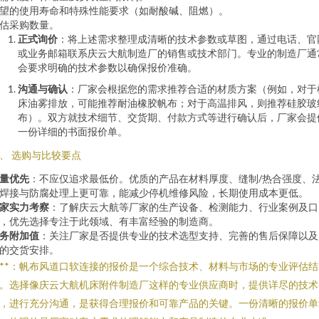
望的使用寿命和特殊性能要求（如耐酸碱、阻燃）。
估采购数量。
正式询价
：将上述需求整理成清晰的技术参数或草图，通过电话、官
或业务邮箱联系庆云大航制造厂的销售或技术部门。专业的制造厂通
会要求明确的技术参数以确保报价准确。
沟通与确认
：厂家会根据您的需求推荐合适的材质方案（例如，对于
床油雾排放，可能推荐耐油橡胶帆布；对于高温排风，则推荐硅胶玻
布）。双方就技术细节、交货期、付款方式等进行确认后，厂家会提
一份详细的书面报价单。
、 选购与比较要点
量优先
：不应仅追求最低价。优质的产品在材料厚度、缝制/热合强度、
焊接与防腐处理上更可靠，能减少停机维修风险，长期使用成本更低。
家实力考察
：了解庆云大航等厂家的生产设备、检测能力、行业案例及口
，优先选择专注于此领域、有丰富经验的制造商。
务附加值
：关注厂家是否提供专业的技术选型支持、完善的售后保障以及
的交货安排。
***：帆布风道口软连接的报价是一个综合技术、材料与市场的专业评估结
。选择像庆云大航机床附件制造厂这样的专业供应商时，提供详尽的技术
，进行充分沟通，是获得合理报价和可靠产品的关键。一份清晰的报价单