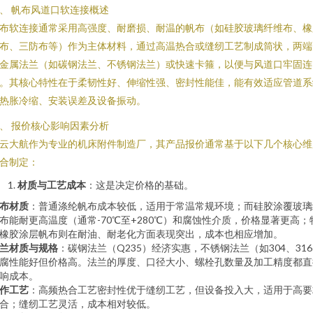
、 帆布风道口软连接概述
布软连接通常采用高强度、耐磨损、耐温的帆布（如硅胶玻璃纤维布、橡
布、三防布等）作为主体材料，通过高温热合或缝纫工艺制成筒状，两端
金属法兰（如碳钢法兰、不锈钢法兰）或快速卡箍，以便与风道口牢固连
。其核心特性在于柔韧性好、伸缩性强、密封性能佳，能有效适应管道系
热胀冷缩、安装误差及设备振动。
、 报价核心影响因素分析
云大航作为专业的机床附件制造厂，其产品报价通常基于以下几个核心维
合制定：
材质与工艺成本
：这是决定价格的基础。
布材质
：普通涤纶帆布成本较低，适用于常温常规环境；而硅胶涂覆玻璃
布能耐更高温度（通常-70℃至+280℃）和腐蚀性介质，价格显著更高；
橡胶涂层帆布则在耐油、耐老化方面表现突出，成本也相应增加。
兰材质与规格
：碳钢法兰（Q235）经济实惠，不锈钢法兰（如304、31
腐性能好但价格高。法兰的厚度、口径大小、螺栓孔数量及加工精度都直
响成本。
作工艺
：高频热合工艺密封性优于缝纫工艺，但设备投入大，适用于高要
合；缝纫工艺灵活，成本相对较低。