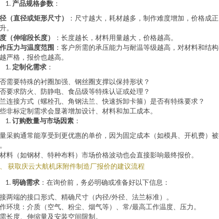
产品规格参数
：
径（直径或矩形尺寸）
：尺寸越大，耗材越多，制作难度增加，价格成正
升。
度（伸缩段长度）
：长度越长，材料用量越大，价格越高。
作压力与温度范围
：客户所需的承压能力与耐温等级越高，对材料和结构
越严格，报价也越高。
定制化需求
：
否需要特殊的衬圈加强、钢丝圈支撑以保持形状？
否要求防火、防静电、食品级等特殊认证或处理？
兰连接方式（螺栓孔、角钢法兰、快速拆卸卡箍）是否有特殊要求？
些非标定制需求会显著增加设计、材料和加工成本。
订购数量与市场因素
：
量采购通常能享受到更优惠的单价，因为固定成本（如模具、开机费）被
。
材料（如钢材、特种布料）市场价格波动也会直接影响最终报价。
、 获取庆云大航机床附件制造厂报价的建议流程
明确需求
：在询价前，务必明确或准备好以下信息：
接两端的接口形式、精确尺寸（内径/外径、法兰标准）。
作环境：介质（空气、粉尘、烟气等）、常/最高工作温度、压力。
需长度、伸缩量及安装空间限制。