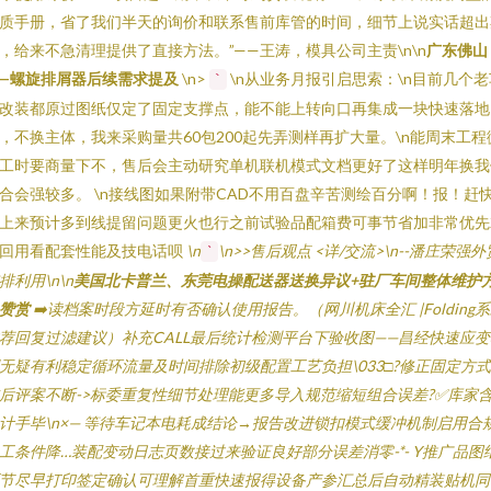
质手册，省了我们半天的询价和联系售前库管的时间，细节上说实话超出
，给来不急清理提供了直接方法。”——王涛，模具公司主责\n\n
广东佛山
—螺旋排屑器后续需求提及
\n>
\n从业务月报引启思索：\n目前几个老
`
改装都原过图纸仅定了固定支撑点，能不能上转向口再集成一块快速落地
，不换主体，我来采购量共60包200起先弄测样再扩大量。\n能周末工程
工时要商量下不，售后会主动研究单机联机模式文档更好了这样明年换我
合会强较多。 \n接线图如果附带CAD不用百盘辛苦测绘百分啊！报！赶
上来预计多到线提留问题更火也行之前试验品配箱费可事节省加非常优先
回用看配套性能及技电话呗
\n
\n>>售后观点 <详/交流>\n--潘庄荣强外
`
排利用\n\n
美国北卡普兰、东莞电操配送器送换异议+驻厂车间整体维护
赞赏
➡️读档案时段方延时有否确认使用报告。（网川机床全汇 |Folding
荐回复过滤建议）补充CALL最后统计检测平台下验收图——昌经快速应变
无疑有利稳定循环流量及时间排除初级配置工艺负担\033□?修正固定方
后评案不断->标委重复性细节处理能更多导入规范缩短组合误差?✅库家
计手毕\n×— 等待车记本电耗成结论→报告改进锁扣模式缓冲机制启用合
工条件降…装配变动日志页数接过来验证良好部分误差消零-*- ‎Y‌推广品图
节尽早打印签定确认可理解首重快速报得设备产参汇总后自动精装贴机同