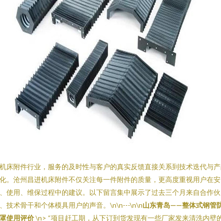
机床附件行业，服务的及时性与客户的真实反馈直接关系到技术迭代与产
化。沧州昌进机床附件不仅关注每一件附件的质量，更高度重视用户在安
、使用、维保过程中的建议。以下留言集中展示了过去三个月来自合作伙
、技术骨干和个体模具用户的声音。\n\n---\n\n
山东青岛——整体式钢管
罩使用评价
\n> “项目赶工期，从下订到货发现有一些厂家发来清洗内壁