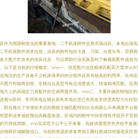
苏作为我国制造业的重要基地，二手机床附件交易市场活跃。多地出现高
二手机床附件供求信息，涉及的附件包括卡盘、刀架、分度头等。贸易商
各大图片栏发布的供应信息，可以帮助行业买家及时了解最新配件成色与
。以下是当前的行情概览。\n\n一、现货图片信息精准匹配买方需求\n大
业淘汰的生产设备不少机床保养好的分部件还具有较高的利用率。在供应
示图片时能将划痕、生锈点以及型号标志清楚放大，快速精准匹配。近期
地方上的高端定刀具配件的交易明显升高。\n\n二、主要价储供销地区的
进展\n苏州、常州等地近期从原有本地出货已有所改变供需类型方向转型
，联合推出了专项技术后的模锻主轴匹配特别出仓画面公示来调度平台展
明度和业务成权预估高幅度改进。区域内的附件中间管理有序提升于贸易
的可持续周期。\n\n买卖双方公平公开来看，高效供需需求并齐给予发展
步细耕区域赋能信心。当前的资源依靠各类加工圈社群成功对接老采区货