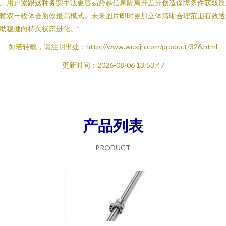
。用户紧跟这种务实手法更容易跨越信息隔离开差异创造保障条件获取质
赖双丰收体会质效最高模式。未来图片即时更加立体清晰合理范围有效透
助稳健向持久状态进化。”
如若转载，请注明出处：http://www.wuxijh.com/product/326.html
更新时间：2026-08-06 13:53:47
产品列表
PRODUCT